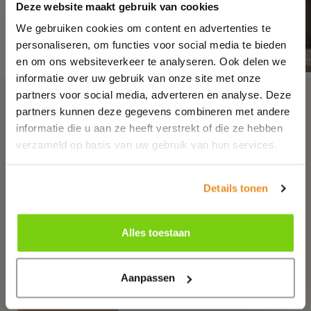
Deze website maakt gebruik van cookies
We gebruiken cookies om content en advertenties te
personaliseren, om functies voor social media te bieden
en om ons websiteverkeer te analyseren. Ook delen we
informatie over uw gebruik van onze site met onze
partners voor social media, adverteren en analyse. Deze
Meer informatie
partners kunnen deze gegevens combineren met andere
informatie die u aan ze heeft verstrekt of die ze hebben
verzameld op basis van uw gebruik van hun services.
Wil jij weten wat wij voor jou kunnen betekenen? Laat je
e-mailadres achter en wij nemen zo snel mogelijk
contact met je op!
Details tonen
E-mailadres*
Alles toestaan
Ik ga akkoord met de
privacyverklaring
Aanpassen
Versturen