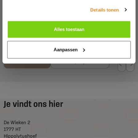
uitstraling met grijze tegels, donkere sierranden en een druk
tegelbeeld. De ruimte was functioneel, maar voelde niet
Details tonen
meer van deze tijd. Na de verbouwing is de badkamer
veranderd in een warme en moderne ruimte. De combinatie
van houtlook tegels, lichte wandtegels, een dubbele
Alles toestaan
wastafel en een …
Aanpassen
Lees meer
Meer projecten
Je vindt ons hier
De Wieken 2
1777 HT
Hippolytushoef