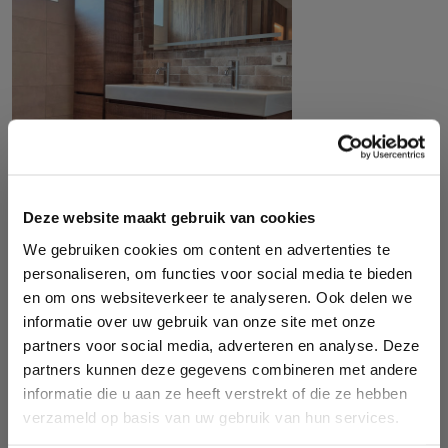
Deze website maakt gebruik van cookies
We gebruiken cookies om content en advertenties te
personaliseren, om functies voor social media te bieden
en om ons websiteverkeer te analyseren. Ook delen we
informatie over uw gebruik van onze site met onze
partners voor social media, adverteren en analyse. Deze
Badkamer renovatie met warme
partners kunnen deze gegevens combineren met andere
houtlook
informatie die u aan ze heeft verstrekt of die ze hebben
Voor dit project hebben we een gedateerde badkamer
Bouwbedrijf
verzameld op basis van uw gebruik van hun services.
volledig vernieuwd. De oude badkamer had een klassieke
Hollands Kroon