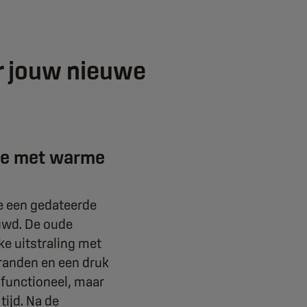
or jouw nieuwe
ie met warme
e een gedateerde
uwd. De oude
on
e uitstraling met
rranden en een druk
 functioneel, maar
tijd. Na de