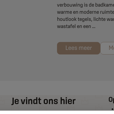
verbouwing is de badkame
warme en moderne ruimte
houtlook tegels, lichte w
wastafel en een …
Lees meer
M
Je vindt ons hier
O