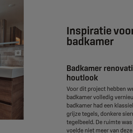
Inspiratie vo
badkamer
Badkamer renovat
houtlook
Voor dit project hebben w
badkamer volledig vernie
Bouwbedrijf Hollands Kro
badkamer had een klassiek
grijze tegels, donkere sie
tegelbeeld. De ruimte was
voelde niet meer van deze 