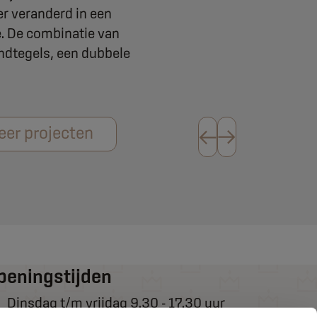
r veranderd in een
. De combinatie van
andtegels, een dubbele
eer projecten
peningstijden
Dinsdag t/m vrijdag 9.30 - 17.30 uur