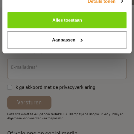
Details tonen
Meer informatie
Alles toestaan
Wil jij weten wat wij voor jou kunnen betekenen? Laat je
Aanpassen
e-mailadres achter en wij nemen zo snel mogelijk
contact met je op!
E-mailadres*
Ik ga akkoord met de
privacyverklaring
Versturen
Deze site wordt beveiligd door reCAPTCHA. Hierop zijn de Google
Privacy Policy
en
Algemene voorwaarden
van toepassing.
Of volg ons op social media