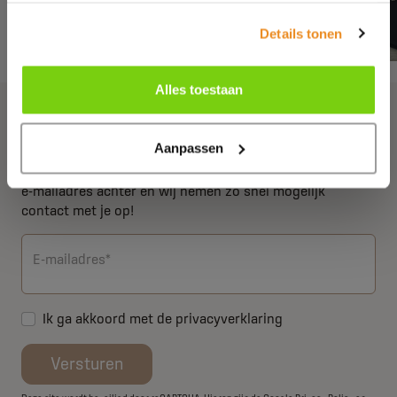
Details tonen
Alles toestaan
Meer informatie
Aanpassen
Wil jij weten wat wij voor jou kunnen betekenen? Laat je
e-mailadres achter en wij nemen zo snel mogelijk
contact met je op!
E-mailadres*
Ik ga akkoord met de
privacyverklaring
Versturen