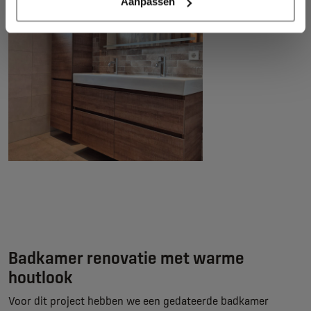
Aanpassen
Badkamer renovatie met warme
houtlook
Voor dit project hebben we een gedateerde badkamer
Bouwbedrijf