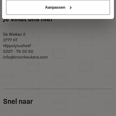
Aanpassen
Je vindt ons hier
De Wieken 2
1777 HT
Hippolytushoef
0227 - 76 00 60
info@kroonkeukens.com
Snel naar