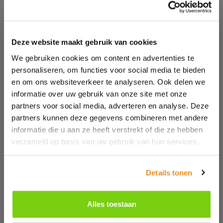
Deze website maakt gebruik van cookies
We gebruiken cookies om content en advertenties te
Unieke matgrijze keuken in U-vorm
personaliseren, om functies voor social media te bieden
en om ons websiteverkeer te analyseren. Ook delen we
Voor deze woning in Alkmaar realiseerden we een volledig
informatie over uw gebruik van onze site met onze
maatwerk keuken die allesbehalve standaard is. Door slim
om te gaan met de beschikbare ruimte ontwierpen we een
partners voor social media, adverteren en analyse. Deze
bijzondere U-opstelling met het gevoel van een kookeiland,
partners kunnen deze gegevens combineren met andere
zonder dat daar eigenlijk plek voor was.
informatie die u aan ze heeft verstrekt of die ze hebben
verzameld op basis van uw gebruik van hun services.
Details tonen
Lees meer
Meer projecten
Alles toestaan