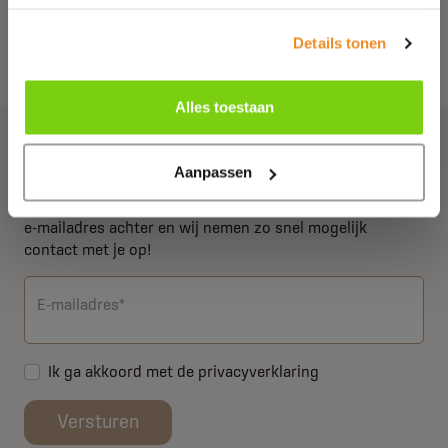
Details tonen
Alles toestaan
Meer informatie
Aanpassen
Wil jij weten wat wij voor jou kunnen betekenen? Laat je
e-mailadres achter en wij nemen zo snel mogelijk
contact met je op!
E-mailadres*
Ik ga akkoord met de
privacyverklaring
Versturen