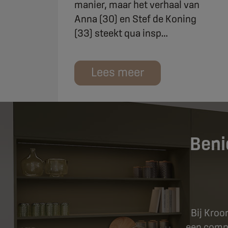
manier, maar het verhaal van
Anna (30) en Stef de Koning
(33) steekt qua insp…
Lees meer
Beni
Bij Kroo
een compl