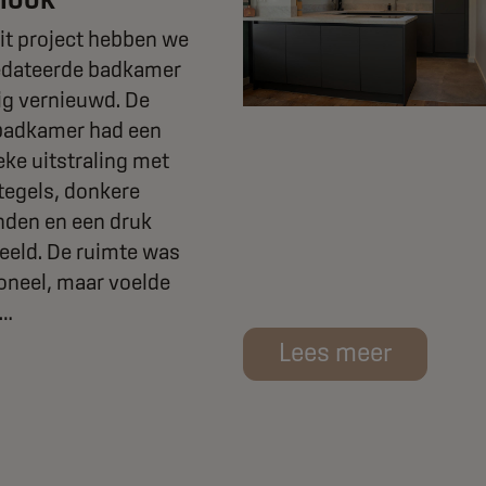
it project hebben we
edateerde badkamer
ig vernieuwd. De
badkamer had een
eke uitstraling met
 tegels, donkere
nden en een druk
eeld. De ruimte was
oneel, maar voelde
m…
Lees meer