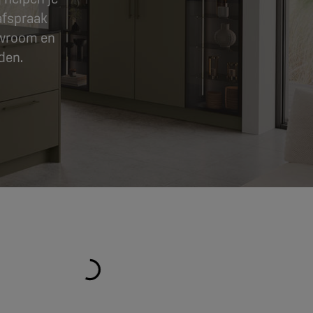
afspraak
wroom
en
den.