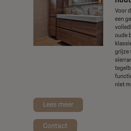
&
e
Voor d
een g
mer
volled
komt na
oude 
atie.
klassi
g was
grijze
n en
sierra
eld, met
tegelb
 e…
functi
niet 
Lees meer
Contact