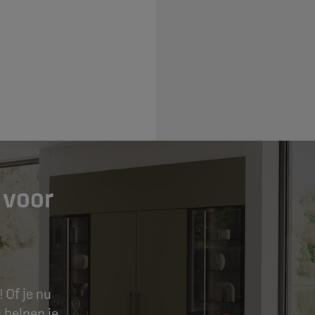
 voor
 Of je nu
 helpen je