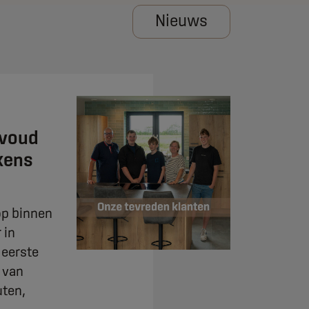
Nieuws
evoud
kens
p binnen
 in
 eerste
t van
uten,