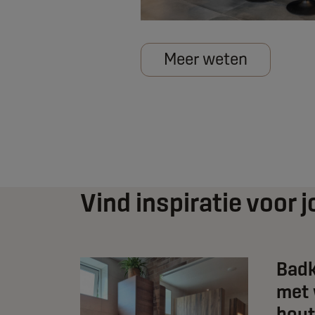
Meer weten
Vind inspiratie voor
Badk
met
hout