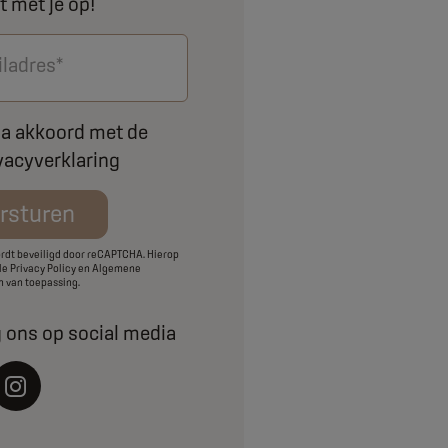
t met je op!
iladres*
ga akkoord met de
vacyverklaring
rsturen
ordt beveiligd door reCAPTCHA. Hierop
gle
Privacy Policy
en
Algemene
n
van toepassing.
g ons op social media