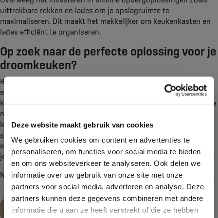
uittrekbare rekken en lades om je opslagruimte te
maximaliseren. Dit maakt het makkelijker om keukenkasten en
lades efficiënt te organiseren.
Op zoek naar de perfecte oplossing voor je
droomkeuken?
Bij Kroon Keukens & Badkamers begrijpen we hoe belangrijk
een goed georganiseerde keuken is. We bieden hoogwaardige
keukenoplossingen die perfect aansluiten op je behoeften. Of je
nu op zoek bent naar een moderne uitstraling of een klassieke
look, bij Kroon Keukens & Badkamers hebben we een breed
Deze website maakt gebruik van cookies
scala aan keukens om uit te kiezen. Neem contact met ons op
We gebruiken cookies om content en advertenties te
en ontdek hoe we jouw droomkeuken kunnen realiseren, zodat
personaliseren, om functies voor social media te bieden
je kunt genieten van een efficiënte en moeiteloze kookervaring.
en om ons websiteverkeer te analyseren. Ook delen we
Neem dan contact met ons op of kom langs in onze
showroom
.
informatie over uw gebruik van onze site met onze
partners voor social media, adverteren en analyse. Deze
partners kunnen deze gegevens combineren met andere
Maak een afspraak
informatie die u aan ze heeft verstrekt of die ze hebben