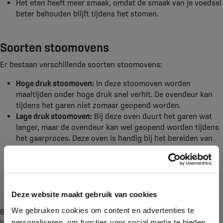
Het eten heeft meer smaak, omdat de smaak van je voedsel
beter behouden blijft tijdens het stomen.
Soorten stoomovens
Er bestaan verschillende soorten stoomovens:
Hoge druk stoomoven:
In deze stoomoven worden
maaltijden onder hoge druk snel verhit. De ovendeur kan
tijdens het garen niet zomaar geopend worden.
Lage druk stoomoven:
Bij deze oven duurt het garen wat
langer, maar de ovendeur kan wel geopend worden tijdens
het gaarproces. Deze oven is handig bij het bereiden van
gerechten met verschillende bereidingstijden.
Combi-stoomoven:
De combi-stoomoven is ook een lage
druk variant. Bij deze stoomoven worden de gebruikelijke
ovenfuncties gecombineerd met het gebruik van stoom.
Deze website maakt gebruik van cookies
We gebruiken cookies om content en advertenties te
Ben je geïnteresseerd in een stoomoven of wil je er meer
personaliseren, om functies voor social media te bieden
informatie over? Neem dan contact met ons op of kom langs in