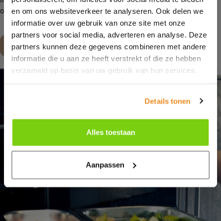
onze
showroom
.
en om ons websiteverkeer te analyseren. Ook delen we
informatie over uw gebruik van onze site met onze
partners voor social media, adverteren en analyse. Deze
Maak een afspraak
partners kunnen deze gegevens combineren met andere
informatie die u aan ze heeft verstrekt of die ze hebben
verzameld op basis van uw gebruik van hun services.
Details tonen
Alles toestaan
Aanpassen