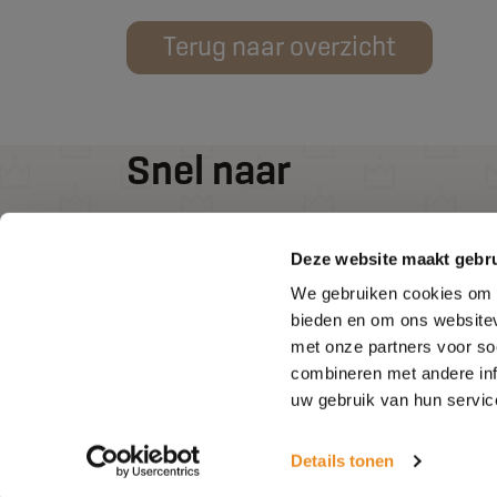
Terug naar overzicht
Snel naar
Keukens
Deze website maakt gebru
Badkamers
We gebruiken cookies om c
Over ons
bieden en om ons websitev
Contact
met onze partners voor so
combineren met andere inf
uw gebruik van hun servic
Details tonen
Algemene voorwaarden
Sitemap