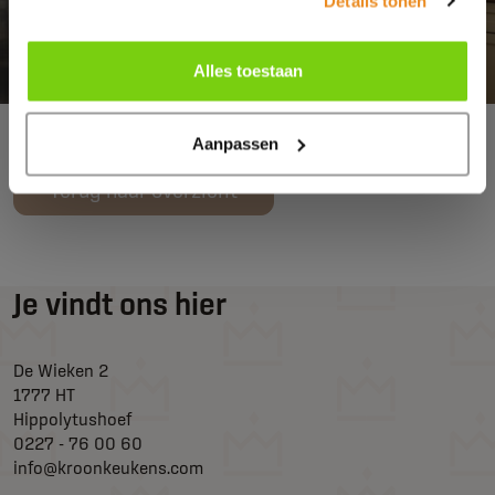
Details tonen
Alles toestaan
Aanpassen
Terug naar overzicht
Je vindt ons hier
De Wieken 2
1777 HT
Hippolytushoef
0227 - 76 00 60
info@kroonkeukens.com