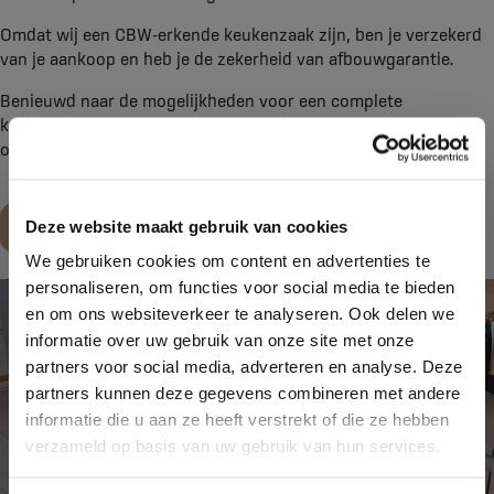
Omdat wij een CBW-erkende keukenzaak zijn, ben je verzekerd
van je aankoop en heb je de zekerheid van afbouwgarantie.
Benieuwd naar de mogelijkheden voor een complete
keukenverbouwing binnen 1 week? Neem dan contact met ons
op of kom langs in onze
showroom
.
Maak een afspraak
Deze website maakt gebruik van cookies
We gebruiken cookies om content en advertenties te
personaliseren, om functies voor social media te bieden
en om ons websiteverkeer te analyseren. Ook delen we
informatie over uw gebruik van onze site met onze
partners voor social media, adverteren en analyse. Deze
partners kunnen deze gegevens combineren met andere
informatie die u aan ze heeft verstrekt of die ze hebben
verzameld op basis van uw gebruik van hun services.