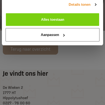
Details tonen
Alles toestaan
Aanpassen
Terug naar overzicht
Je vindt ons hier
De Wieken 2
1777 HT
Hippolytushoef
0227 - 76 00 60