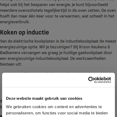
helpt ook bij het besparen van energie. Je kunt bijvoorbeeld
meerdere ovenschotels tegelijkertijd in de oven zetten. De oven
hoeft dan maar één keer voor te verwarmen, wat scheelt in het
energieverbruik.
Koken op inductie
Van de elektrische kookplaten is de inductiekookplaat de meest
energiezuinige optie. Wil je bezuinigen? Bij Kroon Keukens &
Badkamers vervangen we graag je huidige gaskookplaat door
een energiezuinige inductiekookplaat. De werkzaamheden
bestaan uit:
Het verwijderen van de bestaande gaskookplaat,
Het afdoppen van de gasleiding,
Het aanpassen van de werkbladuitsparing,
Het leveren en monteren van de nieuwe inductiekookplaat.
Deze website maakt gebruik van cookies
Wij voeren deze werkzaamheden al uit vanaf €1.950,- inclusief
We gebruiken cookies om content en advertenties te
btw.
personaliseren, om functies voor social media te bieden