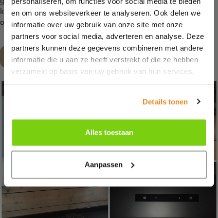
graag bij het uitzoeken van de juiste afzuiger voor jouw
personaliseren, om functies voor social media te bieden
keuken. Neem dan contact met ons op of kom langs in
en om ons websiteverkeer te analyseren. Ook delen we
onze
showroom
.
informatie over uw gebruik van onze site met onze
partners voor social media, adverteren en analyse. Deze
partners kunnen deze gegevens combineren met andere
Maak een afspraak
informatie die u aan ze heeft verstrekt of die ze hebben
verzameld op basis van uw gebruik van hun services.
Details tonen
Alles toestaan
Aanpassen