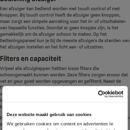
Een afzuiger kan bediend worden met touch control of met
knoppen. Bij touch control heeft de afzuiger geen knoppen,
maar zorgt een simpele aanraking voor het in- of uitschakelen
van bepaalde functies. Doordat er geen knopjes zijn, is het
gemakkelijk om de afzuiger schoon te maken. Op het
bedieningspaneel kun je bij de meeste afzuigers de standen van
het afzuigen instellen en het licht aan- of uitzetten.
Filters en capaciteit
Vrijwel alle afzuigkappen hebben losse filters die
schoongemaakt kunnen worden. Deze filters zorgen ervoor dat
vet en geur goed worden opgevangen en gefilterd. Naast de
filters is de afzuigcapaciteit ook erg belangrijk. De capaciteit
verschilt per type en varieert van 200-800 m³ per uur. Op de
laagste stand moet een afzuigkap 8 tot 10 keer per uur het
keukenvolume kunnen verversen.
Deze website maakt gebruik van cookies
Is jouw afzuiger toe aan vervanging? Laat je dan goed adviseren
We gebruiken cookies om content en advertenties te
over een nieuw model. Kroon Keukens & Badkamers helpt je