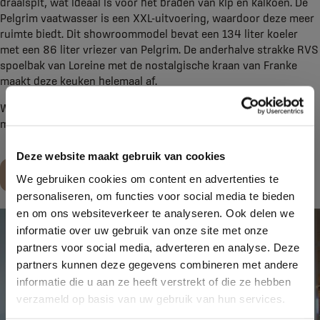
draaispit, wat ideaal is voor het braden van kip en kalkoen. De
Pelgrim vaatwasser is een XXL-uitvoering, waardoor deze meer
ruimte biedt. Dit showroommodel bevat een 134 liter koeler
met een 86 liter vriezer van Pelgrim. De anderhalve strakke RVS
spoelbak van Loreine met de nostalgische kraan van Franke
maakt deze keuken helemaal af.
Wil je meer weten over deze hoekkeuken of over de
mogelijkheden?
Deze website maakt gebruik van cookies
Maak een afspraak
We gebruiken cookies om content en advertenties te
personaliseren, om functies voor social media te bieden
en om ons websiteverkeer te analyseren. Ook delen we
informatie over uw gebruik van onze site met onze
partners voor social media, adverteren en analyse. Deze
partners kunnen deze gegevens combineren met andere
informatie die u aan ze heeft verstrekt of die ze hebben
verzameld op basis van uw gebruik van hun services.