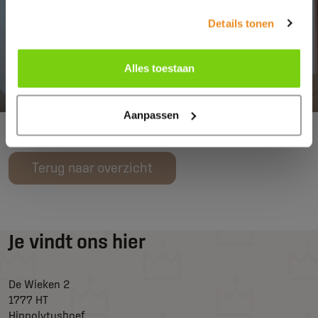
Details tonen
Alles toestaan
Aanpassen
Terug naar overzicht
Je vindt ons hier
De Wieken 2
1777 HT
Hippolytushoef