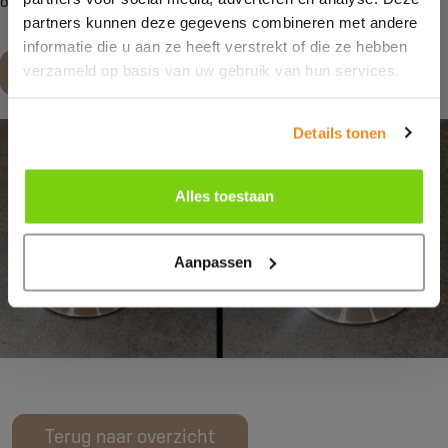
onze
showroom
.
partners kunnen deze gegevens combineren met andere
informatie die u aan ze heeft verstrekt of die ze hebben
Maak een afspraak
verzameld op basis van uw gebruik van hun services.
Details tonen
Alles toestaan
Aanpassen
Terug naar overzicht