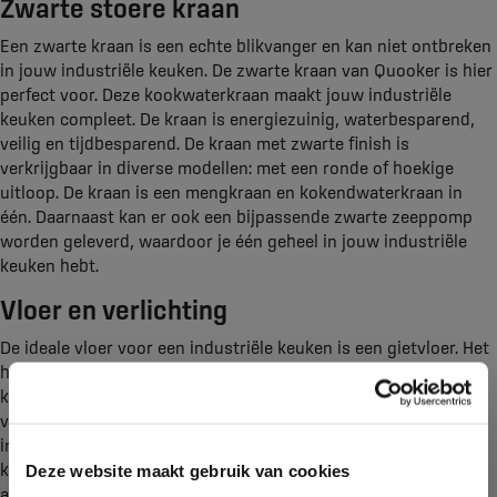
Zwarte stoere kraan
Een zwarte kraan is een echte blikvanger en kan niet ontbreken
in jouw industriële keuken. De zwarte kraan van Quooker is hier
perfect voor. Deze kookwaterkraan maakt jouw industriële
keuken compleet. De kraan is energiezuinig, waterbesparend,
veilig en tijdbesparend. De kraan met zwarte finish is
verkrijgbaar in diverse modellen: met een ronde of hoekige
uitloop. De kraan is een mengkraan en kokendwaterkraan in
één. Daarnaast kan er ook een bijpassende zwarte zeeppomp
worden geleverd, waardoor je één geheel in jouw industriële
keuken hebt.
Vloer en verlichting
De ideale vloer voor een industriële keuken is een gietvloer. Het
heeft een robuuste look en is daarnaast zeer praktisch in de
keuken. Liever geen gietvloer? Dan zijn betontegels of een pvc
vloer ook zeer geschikt. Verlichting zorgt altijd voor sfeer, ook
in de keuken. Licht kun je plaatsen aan de onderkant van
kastjes of planken om de werkplek uit te lichten. Ook het licht
Deze website maakt gebruik van cookies
aan het plafond kun je volledig aanpassen aan de industriële