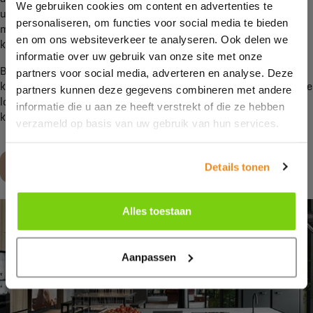
We gebruiken cookies om content en advertenties te
uitstraling. Kies voor een oude fabriekslamp, een stalen balk
personaliseren, om functies voor social media te bieden
met lichtpeertjes of een spot met industriële look om jouw
en om ons websiteverkeer te analyseren. Ook delen we
keuken helemaal af te maken.
informatie over uw gebruik van onze site met onze
Bij Kroon Keukens & Badkamers hebben we diverse soorten
partners voor social media, adverteren en analyse. Deze
keukens in het assortiment, zo ook keukens met een industriële
partners kunnen deze gegevens combineren met andere
look. Ben jij nieuwsgierig? Neem dan contact met ons op of
informatie die u aan ze heeft verstrekt of die ze hebben
kom langs in onze
showroom
.
verzameld op basis van uw gebruik van hun services.
Maak een afspraak
Details tonen
Alles toestaan
Aanpassen