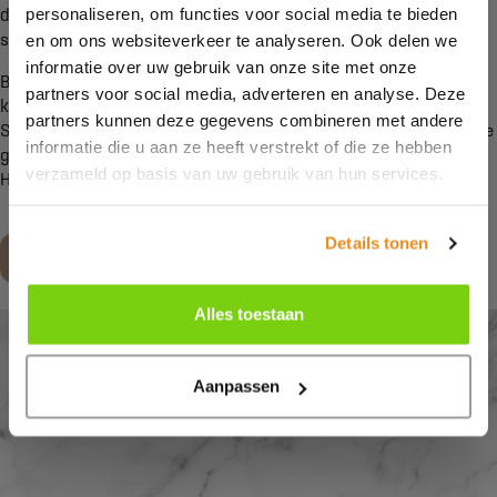
personaliseren, om functies voor social media te bieden
die tijd komen terug, met ronde en ovale vormen in plaats van
scherpe randen.
en om ons websiteverkeer te analyseren. Ook delen we
informatie over uw gebruik van onze site met onze
Ben je benieuwd naar alle mogelijkheden? In onze showroom
partners voor social media, adverteren en analyse. Deze
kun je verschillende keukens en bijbehorende opties bekijken.
partners kunnen deze gegevens combineren met andere
Samen met jou stellen we jouw droomkeuken samen. We zien je
informatie die u aan ze heeft verstrekt of die ze hebben
graag binnenkort in onze showroom aan De Wieken 2 in
verzameld op basis van uw gebruik van hun services.
Hippolytushoef!
Details tonen
Maak een afspraak
Alles toestaan
Aanpassen