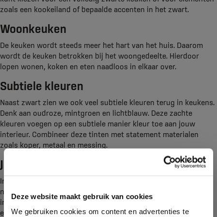
zoals een kookeiland of bepaalde accenten in het zwart.
Woonkeuken
De keuken wordt steeds meer het hart van het huis. Daarom
wordt de keuken betrokken bij het woongedeelte. Hierdoor
lopen wonen, koken en eten naadloos in elkaar over.
Subtiele kleuren
Naast zwart zien we ook veel subtiele kleuren terug in keukens.
Denk aan oudroze, mintgroen en lichtblauw. Deze zachte
kleuren voegen op een subtiele manier kleur toe aan jouw
interieur. Combineer deze tinten met statement materialen
zoals koper, metaal en messing.
Jaren ’50 en ’60
In de jaren ’50 en ’60 waren keukens met houttinten zoals
noten en donker eiken populair. Deze trend zien we weer terug
Deze website maakt gebruik van cookies
in de keuken. Kleuren en materialen worden gemixt, waardoor
We gebruiken cookies om content en advertenties te
een moderne keuken ontstaat. Ook de organische vormen uit