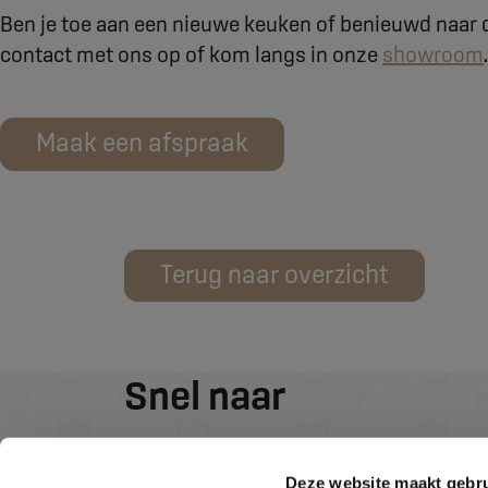
Ben je toe aan een nieuwe keuken of benieuwd naa
contact met ons op of kom langs in onze
showroom
.
Maak een afspraak
Terug naar overzicht
Snel naar
Keukens
Deze website maakt gebru