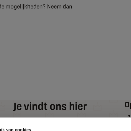
r de mogelijkheden? Neem dan
Je vindt ons hier
O
De Wieken 2
ik van cookies