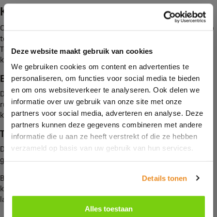
Kranen
Ook kranen zijn in alle vormen en maten verkrijgbaar. Ze zijn op
te delen in eengreepkranen en tweegreepskranen.
Tegenwoordig behoort een aparte kraan of “Quooker” voor
Deze website maakt gebruik van cookies
kokend water ook tot de mogelijkheden.
We gebruiken cookies om content en advertenties te
Eengreepskraan
personaliseren, om functies voor social media te bieden
en om ons websiteverkeer te analyseren. Ook delen we
De eengreepskraan komt goed van pas in een keuken waar de
informatie over uw gebruik van onze site met onze
ruimte beperkt is. Met één greep controleer je het warme én
partners voor social media, adverteren en analyse. Deze
koude water.
partners kunnen deze gegevens combineren met andere
Tweegreepskraan
informatie die u aan ze heeft verstrekt of die ze hebben
verzameld op basis van uw gebruik van hun services.
De tweegreepskraan komt het meest voor en heeft aparte
grepen voor warm en koud water.
Ben je benieuwd naar alle mogelijkheden voor gootstenen en
Details tonen
kranen in jouw keuken? Neem dan contact met ons op of kom
langs in onze
showroom
.
Alles toestaan