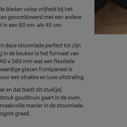
 bieden volop vrijheid bij het
rden gecombineerd met een andere
l in een 60 cm- als 45 cm-
t deze stoomlade perfect tot zijn
g in de keuken is het formaat van
140 x 560 mm wat een flexibele
aardige glazen frontpaneel is
or een strakke en luxe uitstraling.
 en dat biedt dit stuk(je)
adstuk goudbruin gaart in de oven,
smaakvolle manier in de stoomlade.
ogste graad.