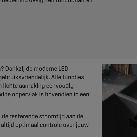
ve bediening design en functionaliteit
n? Dankzij de moderne LED-
bruiksvriendelijk. Alle functies
n lichte aanraking eenvoudig
ladde oppervlak is bovendien in een
jk de resterende stoomtijd aan de
altijd optimaal controle over jouw