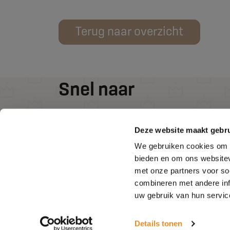
Terug naar overzicht
Snel naar
Keukens
Deze website maakt gebru
Badkamers
We gebruiken cookies om c
Over ons
bieden en om ons websitev
Contact
met onze partners voor so
combineren met andere inf
uw gebruik van hun servic
Details tonen