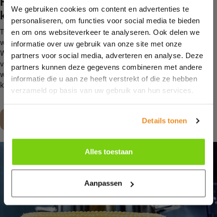
Hulp nodig bij het maken van de juiste
We gebruiken cookies om content en advertenties te
keuze?
personaliseren, om functies voor social media te bieden
Twijfel je welke manier van koken het beste aansluit op jouw
en om ons websiteverkeer te analyseren. Ook delen we
wensen? Loop dan eens binnen in onze showroom aan de
informatie over uw gebruik van onze site met onze
Wieken 2 in Hippolytushoef. Wij adviseren je graag over de
partners voor social media, adverteren en analyse. Deze
verschillende manieren van koken en kijken samen met jou
partners kunnen deze gegevens combineren met andere
welke optie het beste bij je past. Neem contact met ons op of
informatie die u aan ze heeft verstrekt of die ze hebben
kom langs in onze
showroom
.
verzameld op basis van uw gebruik van hun services.
Maak een afspraak
Details tonen
Alles toestaan
Aanpassen