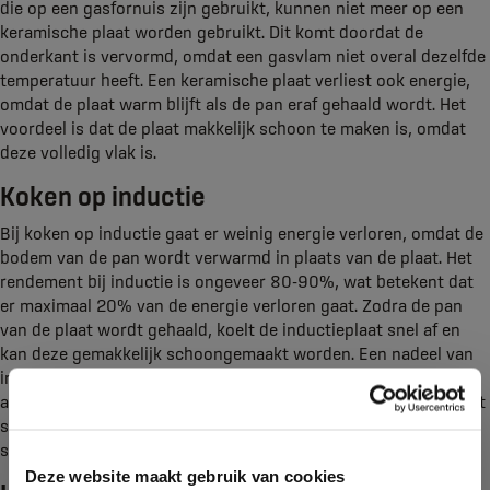
die op een gasfornuis zijn gebruikt, kunnen niet meer op een
keramische plaat worden gebruikt. Dit komt doordat de
onderkant is vervormd, omdat een gasvlam niet overal dezelfde
temperatuur heeft. Een keramische plaat verliest ook energie,
omdat de plaat warm blijft als de pan eraf gehaald wordt. Het
voordeel is dat de plaat makkelijk schoon te maken is, omdat
deze volledig vlak is.
Koken op inductie
Bij koken op inductie gaat er weinig energie verloren, omdat de
bodem van de pan wordt verwarmd in plaats van de plaat. Het
rendement bij inductie is ongeveer 80-90%, wat betekent dat
er maximaal 20% van de energie verloren gaat. Zodra de pan
van de plaat wordt gehaald, koelt de inductieplaat snel af en
kan deze gemakkelijk schoongemaakt worden. Een nadeel van
inductie is dat er een aparte elektriciteitsgroep moet worden
aangelegd in de meterkast. Daarnaast werkt inductie alleen met
speciale pannen. Zonder deze pannen werkt de inductieplaat
simpelweg niet.
Deze website maakt gebruik van cookies