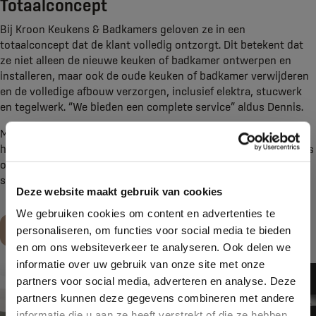
Totaalconcept
Bij Kroon Keukens & Badkamers geloven ze in een
totaalconcept dat de klant volledig ontzorgt. Dit betekent dat
ze niet alleen de nieuwe keuken of badkamer ontwerpen en
installeren, maar ook de oude keuken of badkamer verwijderen
en de volledige afbouw verzorgen, inclusief elektra, stucwerk
en tegelwerk. “We bieden een complete service” aldus Dennis.
Met de verbouwing van de showroom in aantocht, wordt de
huidige collectie leeggeruimd. Dit biedt klanten een unieke kans
om te profiteren van aantrekkelijke aanbiedingen op
showroomkeukens en diverse apparatuur.
Deze website maakt gebruik van cookies
We gebruiken cookies om content en advertenties te
Maak een afspraak
personaliseren, om functies voor social media te bieden
en om ons websiteverkeer te analyseren. Ook delen we
informatie over uw gebruik van onze site met onze
partners voor social media, adverteren en analyse. Deze
partners kunnen deze gegevens combineren met andere
informatie die u aan ze heeft verstrekt of die ze hebben