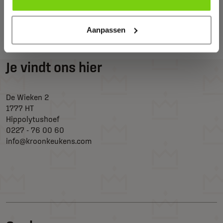
Terug naar overzicht
Aanpassen
Je vindt ons hier
De Wieken 2
1777 HT
Hippolytushoef
0227 - 76 00 60
info@kroonkeukens.com