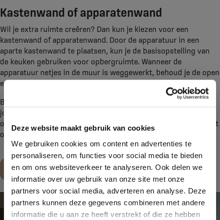
Kastenwand of apparatenwand
Wil je extra ruimte creëren? Dan kun je kiezen voor een
kastenwand of apparatenwand. Door de apparatuur in een
aparte kastenwand te plaatsen, kun je de basisopstelling van
de keuken gebruiken voor opbergruimte. Wanneer de
apparatuur netjes in de muur is weggewerkt, behoud je de open
en ruimtelijke uitstraling van jouw keuken.
Bij Kroon Keukens & Badkamers adviseren we je graag over
jouw nieuwe keuken, de juiste opstelling, en hoe je voldoende
opbergruimte behoudt. Neem voor meer informatie contact met
Deze website maakt gebruik van cookies
ons op of kom langs in onze
showroom
.
We gebruiken cookies om content en advertenties te
personaliseren, om functies voor social media te bieden
en om ons websiteverkeer te analyseren. Ook delen we
Maak een afspraak
informatie over uw gebruik van onze site met onze
partners voor social media, adverteren en analyse. Deze
partners kunnen deze gegevens combineren met andere
informatie die u aan ze heeft verstrekt of die ze hebben