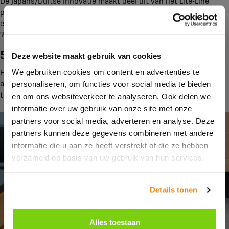
De Japans/Duitse innovatie maakt deel uit van het Lite-Line
programma van Schröder Keukens dat opvalt door het
compacte karakter van de uitvoeringen en de prettig werkbare
78 centimeter hoge onderkasten.
5. Clever Waste
Deze website maakt gebruik van cookies
We gebruiken cookies om content en advertenties te
Het afvalemmersysteem Clever Waste (zie foto) dat naadloos
achter draaideuren kan worden ingebouwd met een
personaliseren, om functies voor social media te bieden
tweevoudige of drievoudige afvalscheiding.
en om ons websiteverkeer te analyseren. Ook delen we
informatie over uw gebruik van onze site met onze
partners voor social media, adverteren en analyse. Deze
partners kunnen deze gegevens combineren met andere
informatie die u aan ze heeft verstrekt of die ze hebben
verzameld op basis van uw gebruik van hun services.
Details tonen
Alles toestaan