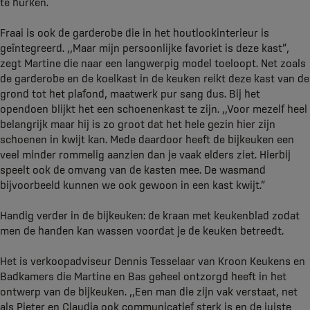
te hurken.
Fraai is ook de garderobe die in het houtlookinterieur is
geïntegreerd. ,,Maar mijn persoonlijke favoriet is deze kast”,
zegt Martine die naar een langwerpig model toeloopt. Net zoals
de garderobe en de koelkast in de keuken reikt deze kast van de
grond tot het plafond, maatwerk pur sang dus. Bij het
opendoen blijkt het een schoenenkast te zijn. ,,Voor mezelf heel
belangrijk maar hij is zo groot dat het hele gezin hier zijn
schoenen in kwijt kan. Mede daardoor heeft de bijkeuken een
veel minder rommelig aanzien dan je vaak elders ziet. Hierbij
speelt ook de omvang van de kasten mee. De wasmand
bijvoorbeeld kunnen we ook gewoon in een kast kwijt.”
Handig verder in de bijkeuken: de kraan met keukenblad zodat
men de handen kan wassen voordat je de keuken betreedt.
Het is verkoopadviseur Dennis Tesselaar van Kroon Keukens en
Badkamers die Martine en Bas geheel ontzorgd heeft in het
ontwerp van de bijkeuken. ,,Een man die zijn vak verstaat, net
als Pieter en Claudia ook communicatief sterk is en de juiste