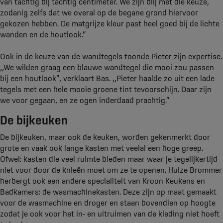
van tachtig bij tachtig centimeter. We zijn blij met die keuze,
zodanig zelfs dat we overal op de begane grond hiervoor
gekozen hebben. De matgrijze kleur past heel goed bij de lichte
wanden en de houtlook.”
Ook in de keuze van de wandtegels toonde Pieter zijn expertise.
,,We wilden graag een blauwe wandtegel die mooi zou passen
bij een houtlook”, verklaart Bas. ,,Pieter haalde zo uit een lade
tegels met een hele mooie groene tint tevoorschijn. Daar zijn
we voor gegaan, en ze ogen inderdaad prachtig.”
De bijkeuken
De bijkeuken, maar ook de keuken, worden gekenmerkt door
grote en vaak ook lange kasten met veelal een hoge greep.
Ofwel: kasten die veel ruimte bieden maar waar je tegelijkertijd
niet voor door de knieën moet om ze te openen. Huize Brommer
herbergt ook een andere specialiteit van Kroon Keukens en
Badkamers: de wasmachinekasten. Deze zijn op maat gemaakt
voor de wasmachine en droger en staan bovendien op hoogte
zodat je ook voor het in- en uitruimen van de kleding niet hoeft