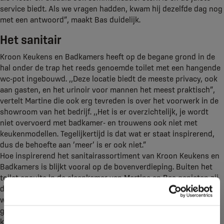
service biedt. Als we vragen hadden, kwam hij dezelfde dag nog
met een antwoord”, maakt Bas duidelijk.
Het sanitair
Kroon Keukens en Badkamers heeft op de begane grond in de
hal onder de trap het reeds genoemde toilet met een hangende
wc-pot ingebouwd. ,,Deze locatie biedt de meeste privacy, ook
aan gasten, en het urinoir voor mannen het meest praktisch”,
vertelt Martine die ook erg tevreden is over het voorwerk in de
showroom van het bedrijf. ,,Het is er overzichtelijk, je wordt
niet overvoerd met badkamer- en trouwens ook niet met
keukenmodellen. Tegelijkertijd is dat wat er staat inspirerend,
dus de behoefte aan ‘meer’ is er ook niet.”
Hoe inspirerend het sanitairassortiment van Kroon Keukens en
Badkamers is blijkt vooral op de bovenverdieping. Buiten het
toilet ensuite in de slaapkamer van Martine en Bas genieten zij
dagelijks van een badkamer met inloopdouche en bad. ,,We
wilden heel graag een bad maar de ruimte was niet zo heel
groot hiervoor”, aldus Martine. ,,We zaten vooral met het
knieschot dat problemen gaf. Onder meer door de