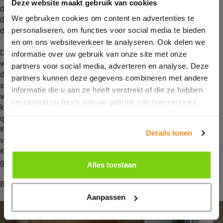
Deze website maakt gebruik van cookies
douchecabine te voorzien van een schuifdeur in plaats van een
We gebruiken cookies om content en advertenties te
deur die naar buiten draait is dat opgelost. Claudia bedacht
personaliseren, om functies voor social media te bieden
deze oplossing.”
en om ons websiteverkeer te analyseren. Ook delen we
De tweede badkamer, waarvan Dirk, Ties en Jan gebruik maken,
informatie over uw gebruik van onze site met onze
wordt ook gekenmerkt door een inloopdouche en wastafel. In
partners voor social media, adverteren en analyse. Deze
deze ruimte zit verder ook een toilet. In beide badkamers is
partners kunnen deze gegevens combineren met andere
speels omgegaan met de ruimte: ze ogen groter dan ze in
informatie die u aan ze heeft verstrekt of die ze hebben
werkelijkheid zijn. ,,De gekozen materialen zijn van uitstekende
verzameld op basis van uw gebruik van hun services.
kwaliteit, met onder meer antisliptegels”, vertelt Martine. ,,Ook
qua montage was er niets op de dienstverlening van Kroon
Keukens en Badkamers aan te merken. Het verliep allemaal
Details tonen
vlekkeloos. We zijn kortom dan ook erg tevreden. Kroon
Keukens en Badkamers heeft vakwerk in drievoud bij ons
geleverd.”
Alles toestaan
Bekijk op
deze pagina meer foto's
Aanpassen