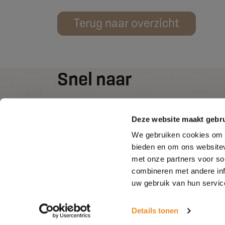
Terug naar overzicht
Snel naar
Keukens
Deze website maakt gebru
Badkamers
We gebruiken cookies om c
Over ons
bieden en om ons websitev
Contact
met onze partners voor so
combineren met andere inf
uw gebruik van hun servic
Details tonen
Algemene voorwaarden
Sitemap