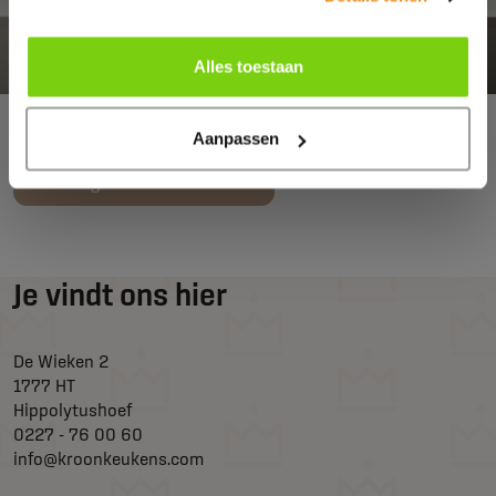
Alles toestaan
Aanpassen
Terug naar overzicht
Je vindt ons hier
De Wieken 2
1777 HT
Hippolytushoef
0227 - 76 00 60
info@kroonkeukens.com