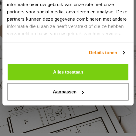
informatie over of jouw wensen met ons bespreken? Neem dan
informatie over uw gebruik van onze site met onze
contact met ons op of kom langs in onze
showroom
.
partners voor social media, adverteren en analyse. Deze
partners kunnen deze gegevens combineren met andere
informatie die u aan ze heeft verstrekt of die ze hebben
Maak een afspraak
verzameld op basis van uw gebruik van hun services.
Details tonen
Alles toestaan
Aanpassen