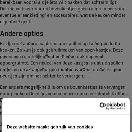
bereikbaar, vooral als je iets wilt pakken dat achterin ligt.
Daarnaast is er door de bovenkastjes geen ruimte meer voor
eventuele ‘aankleding’ en accessoires, wat de keuken minder
eigenheid geeft.
Andere opties
Er zijn ook andere manieren om spullen op te bergen in de
keuken. Zo kun je ook gebruikmaken van open kastjes. Deze
geven een ruimtelijk effect en bieden ook nog veel
opbergruimte. Een nadeel van deze kastjes is dat de spullen
netjes en strak opgeborgen moeten worden, omdat er geen
deurtjes zijn om het achter te verbergen.
Een andere mogelijkheid is om de bovenkastjes te vervangen
door planken. Deze geven een enorm open en ruimtelijk effect.
Een nadeel is dat er relatief weinig opbergruimte wordt
gecreëerd. Ook kan hier alles gezien worden, waardoor het snel
rommelig oogt.
Zwevende kastjes lijken op bovenkastjes, maar hebben een
Deze website maakt gebruik van cookies
modernere uitstraling doordat ze niet tot het plafond reiken.