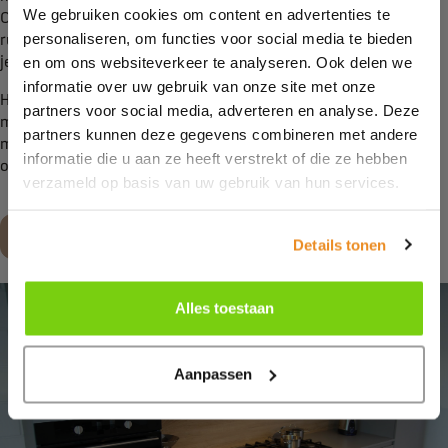
We gebruiken cookies om content en advertenties te
Omdat deze kastjes niet tot het plafond reiken, ontstaat er een
personaliseren, om functies voor social media te bieden
ruimte tussen die niet benut wordt. Dit kan een nadeel zijn als
je veel opbergruimte nodig hebt.
en om ons websiteverkeer te analyseren. Ook delen we
informatie over uw gebruik van onze site met onze
Heb je na het lezen van dit artikel geen flauw idee waar je voor
partners voor social media, adverteren en analyse. Deze
moet kiezen? Kroon Keukens & Badkamers denkt graag met je
partners kunnen deze gegevens combineren met andere
mee en geeft advies. Neem voor meer informatie contact met
informatie die u aan ze heeft verstrekt of die ze hebben
ons op of loop binnen in onze
showroom
.
verzameld op basis van uw gebruik van hun services.
Maak een afspraak
Details tonen
Alles toestaan
Aanpassen