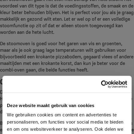
voordeel van dit type is dat de voedingsstoffen, de smaak en de
kleur beter behouden blijven. Het is perfect voor jou als je graag
makkelijk en gezond wilt eten. Let er wel op of er een volledige
stoomfunctie op zit of dat er alleen stoom toegevoegd kan
worden aan de hete lucht.
De stoomoven is goed voor het garen van vis en groenten,
maar als je ook graag lage temperaturen wilt gebruiken voor
bijvoorbeeld een krokante pizzabodem, gegaard vlees of andere
maaltijden met een krokante korst, dan kun je beter voor de
combi-oven gaan, die beide functies heeft.
Combi-oven
De combi-oven is een combinatie van zowel stoom als bakken.
Hiermee kun je dus ontdooien en garen, maar ook een krokante
pizzabodem maken. Dit twee-in-één apparaat is heel geliefd in
Deze website maakt gebruik van cookies
de keuken en bereidt jouw maaltijden perfect.
We gebruiken cookies om content en advertenties te
personaliseren, om functies voor social media te bieden
Bij Kroon Keukens & Badkamers hebben we verschillende types
en om ons websiteverkeer te analyseren. Ook delen we
en maten ovens. We kunnen deze ook voor jou installeren. Wil je