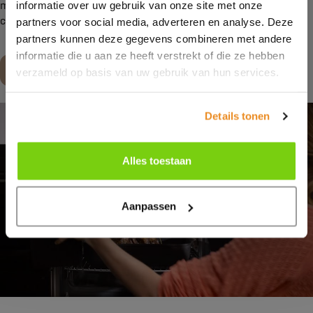
meer weten over de ovens en de mogelijkheden? Neem dan
informatie over uw gebruik van onze site met onze
contact met ons op of kom langs in onze
showroom
.
partners voor social media, adverteren en analyse. Deze
partners kunnen deze gegevens combineren met andere
informatie die u aan ze heeft verstrekt of die ze hebben
Maak een afspraak
verzameld op basis van uw gebruik van hun services.
Details tonen
Alles toestaan
Aanpassen