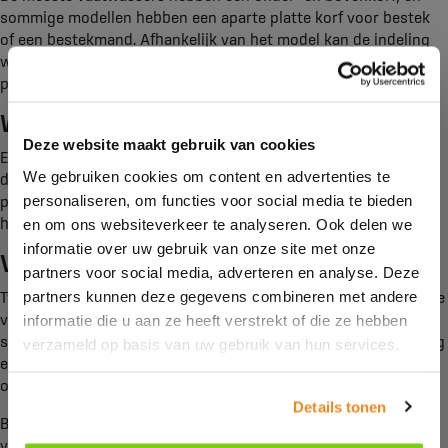
sommige modellen hebben een aparte platte korf voor bestek
of een bestekmand. Afhankelijk van het model kan de indeling
worden aangepast. Kies voor een indeling die het beste bij jou
past.
Wasprogramma’s
Deze website maakt gebruik van cookies
Elke vaatwasser heeft verschillende wasprogramma’s. Met één
We gebruiken cookies om content en advertenties te
druk op de knop start je het gewenste programma. Welke
personaliseren, om functies voor social media te bieden
programma’s beschikbaar zijn, hangt af van het model. Laat je
hier goed over informeren.
en om ons websiteverkeer te analyseren. Ook delen we
informatie over uw gebruik van onze site met onze
Voordelen van een nieuwe vaatwasser
partners voor social media, adverteren en analyse. Deze
partners kunnen deze gegevens combineren met andere
Twijfel je of je toe bent aan een nieuwe vaatwasser? Een nieuwe
vaatwasser biedt veel voordelen. Nieuwere modellen zijn vaak
informatie die u aan ze heeft verstrekt of die ze hebben
stiller, hebben een betere programmering, een flexibele indeling
verzameld op basis van uw gebruik van hun services.
en zijn veiliger. Dankzij de nieuwste technologieën hebben ze
ook meer uitgebreide functies dan je gewend bent.
Details tonen
Bij Kroon Keukens & Badkamers adviseren we je graag over de
verschillende vaatwassers. We hebben diverse modellen en